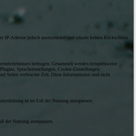
der IP-Adresse jedoch anonymisiert und erlaubt keinen Rückschluss
rneterlebnisses beitragen. Gesammelt werden beispielsweise
lugins, Spracheinstellungen, Cookie-Einstellungen,
d Seiten verbrachte Zeit. Diese Informationen sind nicht
tzerklärung ist im Fall der Nutzung anzupassen.
all der Nutzung anzupassen.