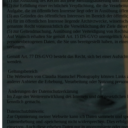
(1) zur Ausübung des Rechts auf freie Meinungsäußerung und Info
(2) zur Erfüllung einer rechtlichen Verpflichtung, die die Verarbe
Aufgabe, die im öffentlichen Interesse liegt oder in Ausübung öffe
(3) aus Gründen des öffentlichen Interesses im Bereich der öffent
(4) für im öffentlichen Interesse liegende Archivzwecke, wissensc
genannte Recht voraussichtlich die Verwirklichung der Ziele dieser
(5) zur Geltendmachung, Ausübung oder Verteidigung von Rechts
Auf Wunsch erhalten Sie gemäß Art. 15 DS-GVO unentgeltlich Aus
personenbezogenen Daten, die Sie uns bereitgestellt haben, in ein
verlangen.
Gemäß Art. 77 DS-GVO besteht das Recht, sich bei einer Aufsichtsb
wenden.
Geltungsbereich
Die Webseiten von Claudia Hantschel Photography können Links zu W
anderer Anbieter die Erhebung, Verarbeitung oder Nutzung persone
Änderungen der Datenschutzerklärung
Im Zuge der Weiterentwicklung des Internets und der gesetzliche
kenntlich gemacht.
Datenschutzhinweis:
Zur Optimierung meiner Webseite kann ich Daten sammeln und speich
Datenerhebung und -speicherung nicht widersprechen. Dies erfolgt
einsetzen. Auch diese erheben Daten nur in anonymisierte oder ps