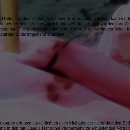
ritter, auf deren Inhalte ich keinen Einfluss habe. Deshalb kann ich
 Betreiber der Seiten verantwortlich. Die verlinkten Seiten wurden zum 
kennbar. Eine permanente inhaltliche Kontrolle der verlinkten Seiten i
erartige Links umgehend entfernen.
tography erfolgen ausschließlich nach Maßgabe der nachfolgenden Be
ng in den mit Claudia Hantschel Photography zu schließenden Vertrag