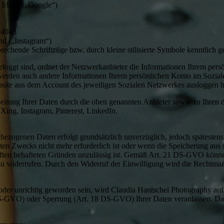
 Irland („Google“)
94043
nd („Instagram“)
rechende Schriftzüge bzw. durch kleine stilisierte Symbole kenntlich 
geloggt sind, ordnet der Netzwerkanbieter die Informationen Ihrem pe
 werden auch andere Informationen Ihrem persönlichen Konto im Sozia
site aus dem Account des jeweiligen Sozialen Netzwerkes ausloggen 
tung Ihrer Daten durch die oben genannten Anbieter sowie zu Ihren d
Xing, Instagram, Pinterest, LinkedIn.
ogenen Daten erfolgt grundsätzlich unverzüglich, jedoch spätestens
gten Zwecks nicht mehr erforderlich ist oder wenn die Speicherung aus
iften behafteten Gründen unzulässig ist. Gemäß Art. 21 DS-GVO könne
t zu widerrufen. Durch den Widerruf der Einwilligung wird die Rechtmäß
 oder unrichtig geworden sein, wird Claudia Hantschel Photography au
-GVO) oder Sperrung (Art. 18 DS-GVO) Ihrer Daten veranlassen. Das R