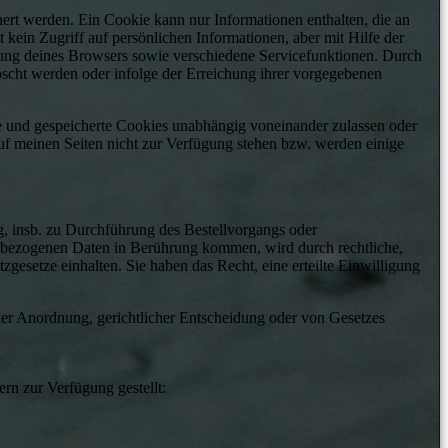
ert werden. Ein Cookie kann nur Informationen enthalten, die an
 kein Zugriff auf persönlichen Informationen, aber mit Hilfe der
nung deines Browsers sowie verschiedene Servicefunktionen. Durch
löscht werden oder infolge der Erreichung ihrer vorgegebenen
re und gespeicherte Cookies unabhängig voneinander zulassen oder
uf meinen Seiten nicht zur Verfügung stehen bzw. werden einige
, insb. zu Durchführung des Bestellvorgangs oder
nenbezogenen Daten in Berührung kommen, wird durch rechtliche,
gesetze einhalten. Sie haben das Recht, eine erteilte Einwilligung
cher Anordnung, gerichtlicher Entscheidung oder von Gesetzes
rn zur Verfügung gestellt: