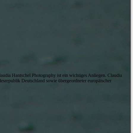
udia Hantschel Photography ist ein wichtiges Anliegen. Claudia
esrepublik Deutschland sowie übergeordneter europäischer