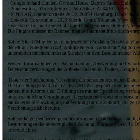
· Google Ireland Limited, Gordon House, Barrow Street, Dublin 4,
· Pinterest Inc., 635 High Street, Palo Alto, CA, 94301, USA;
· XING AG, Dammtorstraße 29-32, 20354 Hamburg, Deutschland
· LinkedIn Corporation , 2029 Stierlin Court, Mountain View CA 
· Facebook Ireland Limited, 4 Grand Canal Square, Dublin 2, Irela
Die Plugins müssen im Rahmen meines Internetauftritts durch entsp
Sofern Sie als Mitglied bei dem jeweiligen Sozialen Netzwerk ein
der Plugin-Funktionen (z.B. Anklicken von „Gefällt mir“-Button)
unterbinden möchten, müssen Sie sich vor dem Besuch meiner Web
Weitere Informationen zur Datenerhebung, Auswertung und Verarbei
Datenschutzerklärungen der Anbieter Facebook, Twitter, Google+, 
Dauer der Speicherung / Löschung der personenbezogenen Daten
Die Löschung gemäß Art. 17 DS-GVO der gespeicherten personenbez
haben, ihre Kenntnis zur Erfüllung des mit der Speicherung verfol
unionsrechtlichen Verordnungen, Gesetzen oder sonstigen Vorschr
einmal erteilte Einwilligung mit Wirkung für die Zukunft jederzei
Verarbeitung nicht berührt.
Sollten die gespeicherten personenbezogenen Daten unvollständig
Bestimmungen die unverzügliche Löschung, Korrektur (Art. 16 DS
erforderlich ist