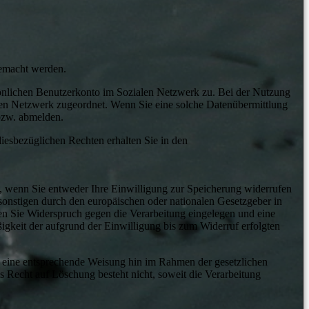
gemacht werden.
rsönlichen Benutzerkonto im Sozialen Netzwerk zu. Bei der Nutzung
len Netzwerk zugeordnet. Wenn Sie eine solche Datenübermittlung
bzw. abmelden.
iesbezüglichen Rechten erhalten Sie in den
, wenn Sie entweder Ihre Einwilligung zur Speicherung widerrufen
 sonstigen durch den europäischen oder nationalen Gesetzgeber in
n Sie Widerspruch gegen die Verarbeitung eingelegen und eine
igkeit der aufgrund der Einwilligung bis zum Widerruf erfolgten
f eine entsprechende Weisung hin im Rahmen der gesetzlichen
echt auf Löschung besteht nicht, soweit die Verarbeitung