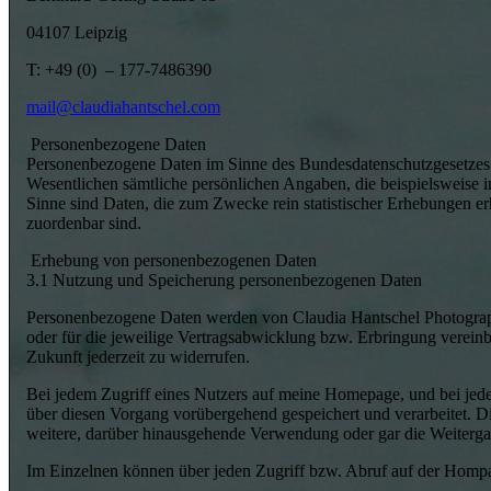
04107 Leipzig
T: +49 (0) – 177-7486390
mail@claudiahantschel.com
Personenbezogene Daten
Personenbezogene Daten im Sinne des Bundesdatenschutzgesetzes s
Wesentlichen sämtliche persönlichen Angaben, die beispielsweis
Sinne sind Daten, die zum Zwecke rein statistischer Erhebungen er
zuordenbar sind.
Erhebung von personenbezogenen Daten
3.1 Nutzung und Speicherung personenbezogenen Daten
Personenbezogene Daten werden von Claudia Hantschel Photography
oder für die jeweilige Vertragsabwicklung bzw. Erbringung vereinba
Zukunft jederzeit zu widerrufen.
Bei jedem Zugriff eines Nutzers auf meine Homepage, und bei jede
über diesen Vorgang vorübergehend gespeichert und verarbeitet. D
weitere, darüber hinausgehende Verwendung oder gar die Weitergabe
Im Einzelnen können über jeden Zugriff bzw. Abruf auf der Homp