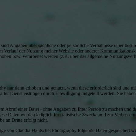
ind Angaben über sachliche oder persönliche Verhältnisse einer besti
e im Verlauf der Nutzung meiner Website oder anderer Kommunikations
hoben bzw. verarbeitet werden (z.B. über das allgemeine Nutzungsverh
 nur dann erhoben und genutzt, wenn diese erforderlich sind und mir
rter Dienstleistungen durch Einwilligung mitgeteilt werden. Sie haben 
m Abruf einer Datei - ohne Angaben zu Ihrer Person zu machen und dar
iese Daten werden lediglich für statistische Zwecke und zur Verbesser
 an Dritte erfolgt nicht.
age von Claudia Hantschel Photography folgende Daten gespeichert w