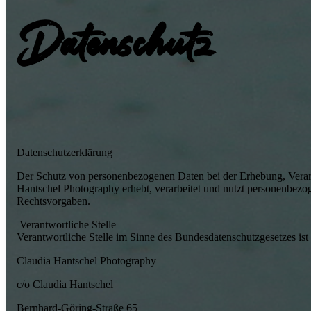
Datenschutz
Datenschutzerklärung
Der Schutz von personenbezogenen Daten bei der Erhebung, Verarb
Hantschel Photography erhebt, verarbeitet und nutzt personenbe
Rechtsvorgaben.
Verantwortliche Stelle
Verantwortliche Stelle im Sinne des Bundesdatenschutzgesetzes ist 
Claudia Hantschel Photography
c/o Claudia Hantschel
Bernhard-Göring-Straße 65