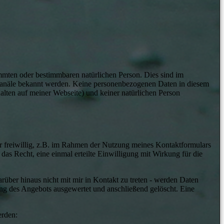
mmten oder bestimmbaren natürlichen Person. Dies sind im
kanäle bekannt werden. Keine personenbezogenen Daten in diesem
alten auf meiner Webseite) und keiner natürlichen Person
 freiwillig, z.B. im Rahmen der Nutzung meines Kontaktformulars
das Recht, eine einmal erteilte Einwilligung mit Wirkung für die
über hinaus nicht mit mir in Kontakt zu treten - werden Daten
ung des Angebots ausgewertet und anschließend gelöscht. Eine
erden: