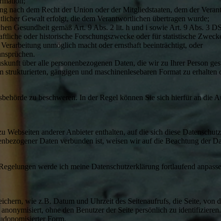
rmation;
itung nach dem Recht der Union oder der Mitgliedstaaten, dem der Veran
ntlicher Gewalt erfolgt, die dem Verantwortlichen übertragen wurde;
lichen Gesundheit gemäß Art. 9 Abs. 2 lit. h und i sowie Art. 9 Abs. 3
haftliche oder historische Forschungszwecke oder für statistische Zwe
 Verarbeitung unmöglich macht oder ernsthaft beeinträchtigt, oder
ansprüchen.
kunft über alle personenbezogenen Daten, die wir zu Ihrer Person ge
em strukturierten, gängigen und maschinenlesebaren Format zu erhalten
ehörde zu beschweren. In der Regel können Sie sich hierfür an die Auf
ebseiten anderer Anbieter enthalten, auf die sich diese Datenschutzer
nbezogener Daten verbunden ist, weisen wir auf die Beachtung der Dat
n Regelungen werde ich meine Datenschutzerklärung fortlaufend anpass
ern, wie z.B. Datum und Uhrzeit des Seitenaufrufs, die Seite, von der
 anonymisiert, ohne den Benutzer der Seite persönlich zu identifizie
eudonomisierter Form.