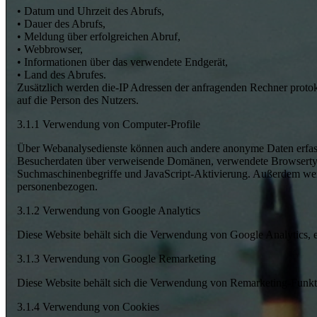
• Datum und Uhrzeit des Abrufs,
• Dauer des Abrufs,
• Meldung über erfolgreichen Abruf,
• Webbrowser,
• Informationen über das verwendete Endgerät,
• Land des Abrufes.
Zusätzlich werden die-IP Adressen der anfragenden Rechner protok
auf die Person des Nutzers.
3.1.1 Verwendung von Computer-Profile
Über Webanalysedienste können auch andere anonyme Daten erfasst
Besucherdaten über verweisende Domänen, verwendete Browsertypen
Suchmaschinenbegriffe und JavaScript-Aktivierung. Außerdem werden
personenbezogen.
3.1.2 Verwendung von Google Analytics
Diese Website behält sich die Verwendung von Google Analytics, e
3.1.3 Verwendung von Google Remarketing
Diese Website behält sich die Verwendung von Remarketing-Funkti
3.1.4 Verwendung von Cookies