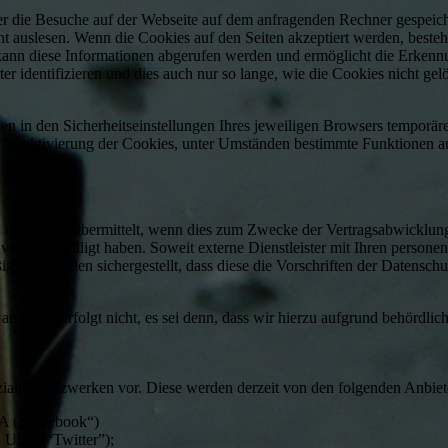
ber die Besuche auf der Webseite auf dem anfragenden Rechner gespeich
t auslesen. Wenn die Cookies auf den Seiten akzeptiert werden, besteht
 kann diese Informationen abgerufen werden und ermöglicht die Erken
er identifizieren und dies auch nur so lange, wie die Cookies nicht ge
n in den Sicherheitseinstellungen Ihres jeweiligen Browsers temporä
der Deaktivierung der Cookies, unter Umständen bestimmte Funktionen a
oder sonst übermittelt, wenn dies zum Zwecke der Vertragsabwicklung
uvor eingewilligt haben. Soweit externe Dienstleister mit Ihren perso
Kontrollen sichergestellt, dass diese die Vorschriften der Datenschutz
Dritte erfolgt nicht, es sei denn, dass wir hierzu aufgrund behördli
zialen Netzwerken vor. Diese werden derzeit von den folgenden Anbiete
SA („Facebook“)
, USA (“Twitter”);