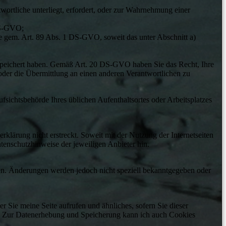
twortliche unterliegt, erfordert, oder zur Wahrnehmung einer
 DS-GVO;
cke gem. Art. 89 Abs. 1 DS-GVO, soweit das unter Abschnitt a)
speichert haben. Gemäß Art. 20 DS-GVO haben Sie das Recht, Ihre
 oder die Übermittlung an einen anderen Verantwortlichen zu
sichtsbehörde Ihres üblichen Aufenthaltsortes oder Arbeitsplatzes
klärung nicht erstreckt. Soweit mit der Nutzung der Internetseiten
enschutzhinweise der jeweiligen Anbieter hin.
en. Änderungen werden jedoch nicht speziell bekanntgegeben oder
 Sie meine Seite aufrufen und ähnliches, sofern Sie dieser
ren. Zur Datenerhebung und Speicherung kann ich auch Cookies