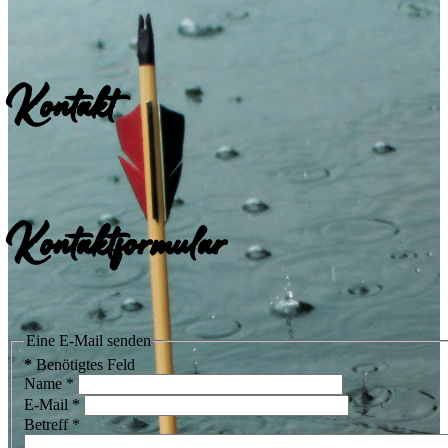
Kontakt
Kontaktformular
Eine E-Mail senden
*
Benötigtes Feld
Name
*
E-Mail
*
Betreff
*